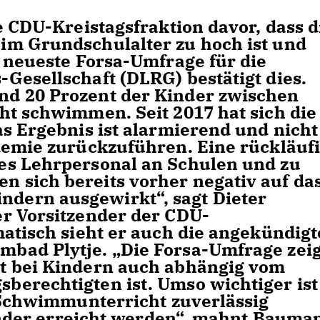
e CDU-Kreistagsfraktion davor, dass d
im Grundschulalter zu hoch ist und
e neueste Forsa-Umfrage für die
Gesellschaft (DLRG) bestätigt dies.
d 20 Prozent der Kinder zwischen
ht schwimmen. Seit 2017 hat sich die
as Ergebnis ist alarmierend und nicht
demie zurückzuführen. Eine rückläuf
es Lehrpersonal an Schulen und zu
 sich bereits vorher negativ auf da
ern ausgewirkt“, sagt Dieter
r Vorsitzender der CDU-
matisch sieht er auch die angekündigt
bad Plytje. „Die Forsa-Umfrage zeig
t bei Kindern auch abhängig vom
erechtigten ist. Umso wichtiger ist
e Schwimmunterricht zuverlässig
Kinder erreicht werden“, mahnt Bauma