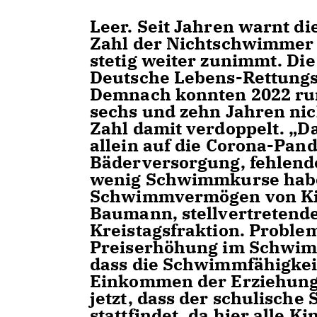
Leer. Seit Jahren warnt di
Zahl der Nichtschwimmer 
stetig weiter zunimmt. Di
Deutsche Lebens-Rettungs-
Demnach konnten 2022 run
sechs und zehn Jahren nic
Zahl damit verdoppelt. „D
allein auf die Corona-Pan
Bäderversorgung, fehlend
wenig Schwimmkurse haben
Schwimmvermögen von Kind
Baumann, stellvertretende
Kreistagsfraktion. Proble
Preiserhöhung im Schwimm
dass die Schwimmfähigkei
Einkommen der Erziehungsb
jetzt, dass der schulisch
stattfindet, da hier alle 