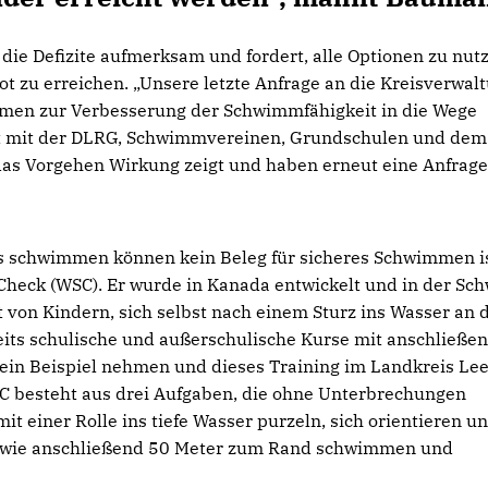
die Defizite aufmerksam und fordert, alle Optionen zu nut
zu erreichen. „Unsere letzte Anfrage an die Kreisverwal
hmen zur Verbesserung der Schwimmfähigkeit in die Wege
t mit der DLRG, Schwimmvereinen, Grundschulen und dem
das Vorgehen Wirkung zeigt und haben erneut eine Anfrage
ass schwimmen können kein Beleg für sicheres Schwimmen i
Check (WSC). Er wurde in Kanada entwickelt und in der Sch
it von Kindern, sich selbst nach einem Sturz ins Wasser an 
reits schulische und außerschulische Kurse mit anschließe
 ein Beispiel nehmen und dieses Training im Landkreis Le
SC besteht aus drei Aufgaben, die ohne Unterbrechungen
 einer Rolle ins tiefe Wasser purzeln, sich orientieren u
sowie anschließend 50 Meter zum Rand schwimmen und