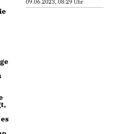
09.06.2023, 08:29 Uhr
ie
ige
s
e
t,
 es
nn.