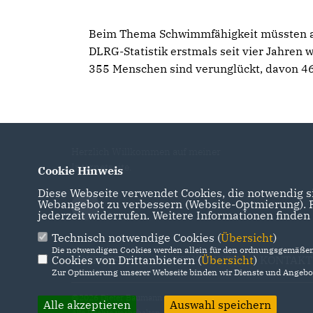
Beim Thema Schwimmfähigkeit müssten all
DLRG-Statistik erstmals seit vier Jahren 
355 Menschen sind verunglückt, davon 46
Herzlich Willkommen auf meiner
Internetseite.
Cookie Hinweis
Diese Webseite verwendet Cookies, die notwendig si
Webangebot zu verbessern (Website-Optmierung). Fü
jederzeit widerrufen. Weitere Informationen finden
Technisch notwendige Cookies (
Übersicht
)
Die notwendigen Cookies werden allein für den ordnungsgemäßen 
Cookies von Drittanbietern (
IMPRESSUM
DATENSCHUTZ
Übersicht
)
KONTAKT
Zur Optimierung unserer Webseite binden wir Dienste und Angebot
@2026 Dieter Baumann
Alle akzeptieren
Auswahl speichern
Alle Rechte vorbehalten.