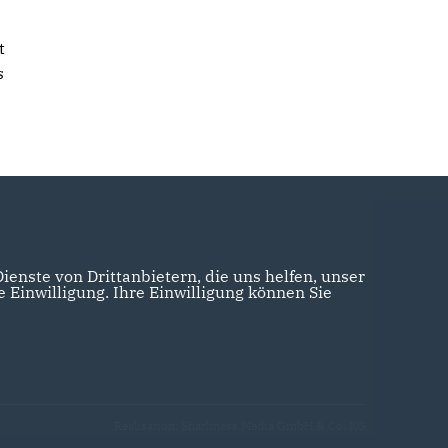
t
s
enste von Drittanbietern, die uns helfen, unser
Einwilligung. Ihre Einwilligung können Sie
Realisation: Sharkness Media GmbH & Co. KG