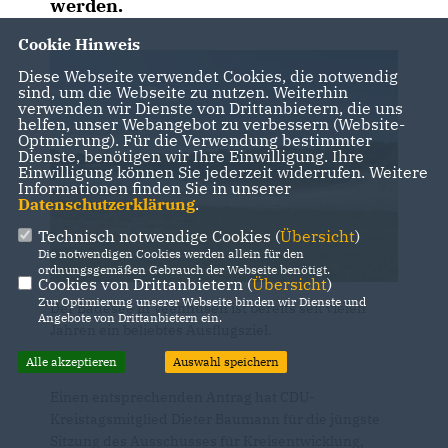
werden.
Cookie Hinweis
Diese Webseite verwendet Cookies, die notwendig
sind, um die Webseite zu nutzen. Weiterhin
verwenden wir Dienste von Drittanbietern, die uns
helfen, unser Webangebot zu verbessern (Website-
Optmierung). Für die Verwendung bestimmter
Dienste, benötigen wir Ihre Einwilligung. Ihre
Einwilligung können Sie jederzeit widerrufen. Weitere
Informationen finden Sie in unserer
Datenschutzerklärung
.
Technisch notwendige Cookies (
Übersicht
)
Die notwendigen Cookies werden allein für den
ordnungsgemäßen Gebrauch der Webseite benötigt.
Cookies von Drittanbietern (
Übersicht
)
Zur Optimierung unserer Webseite binden wir Dienste und
Der Badesee in Veenhusen ist bereits seit vielen
Angebote von Drittanbietern ein.
Jahren ein beliebtes Ausflugsziel.
Alle akzeptieren
Auswahl speichern
Einen entsprechenden Antrag hat CDU-
Kreistagsmitglied Dieter Baumann für die jüngste
Sitzung des Ausschusses für Kreisentwicklung,